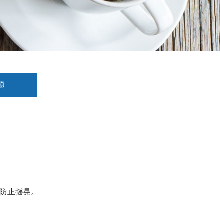
题
防止摇晃。